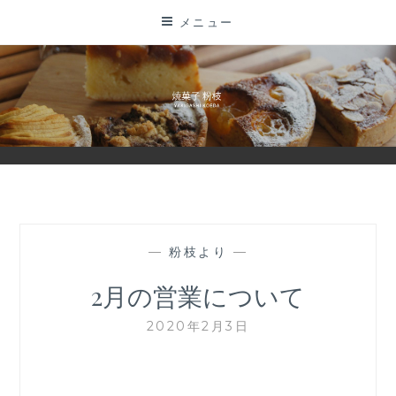
コ
メニュー
ン
テ
ン
ツ
に
ス
キ
ッ
プ
—
粉枝より
—
2月の営業について
2020年2月3日