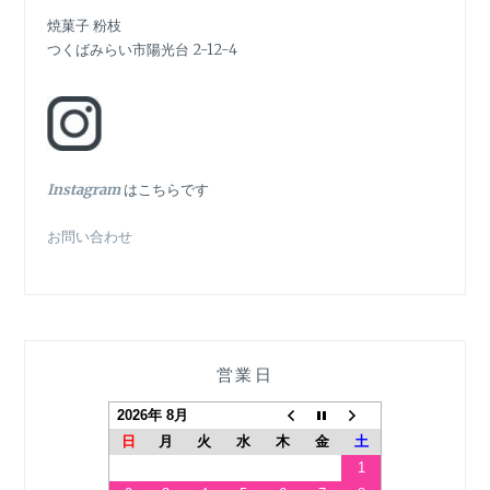
ョ
焼菓子 粉枝
つくばみらい市陽光台 2-12-4
ン
In
stagram
はこちらです
お問い合わせ
営業日
2026年 8月
日
月
火
水
木
金
土
1