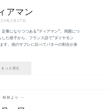
お
ィアマン
知
ら
020年2月27日
せ
定番になりつつある”ディアマン”。周囲につ
らした様子から、フランス語で”ダイヤモン
います。他のサブレに比べてバターの割合が多
デ
もっと読む
ィ
ア
マ
ン
—
粉枝より
—