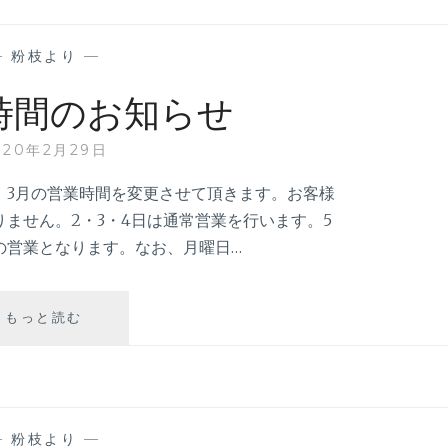
—
粉枝より
—
時間のお知らせ
020年2月29日
、3月の営業時間を変更させて頂きます。お客様
ません。2・3・4日は通常営業を行います。5
のみの営業となります。なお、月曜日…
3
もっと読む
月
営
業
時
間
—
粉枝より
—
の