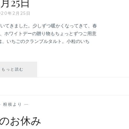
2月25日
020年2月25日
づいてきました。少しずつ暖かくなってきて、春
ら、ホワイトデーの贈り物もちょっとずつご用意
は、いちごのクランブルタルト。小粒のいち
2
もっと読む
月
25
日
—
粉枝より
—
月のお休み