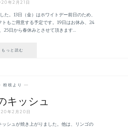
020年2月21日
した。13日（金）はホワイトデー前日のため、
トもご用意する予定です。19日はお休み、24
た、25日から春休みとさせて頂きます…
3
もっと読む
月
の
お
休
み
—
粉枝より
—
のキッシュ
020年2月20日
キッシュが焼き上がりました。他は、リンゴの