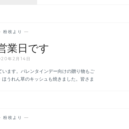
週
の
お
知
ら
—
粉枝より
—
せ
営業日です
020年2月14日
しています。バレンタインデー向けの贈り物もご
・ほうれん草のキッシュも焼きました。皆さま
—
粉枝より
—