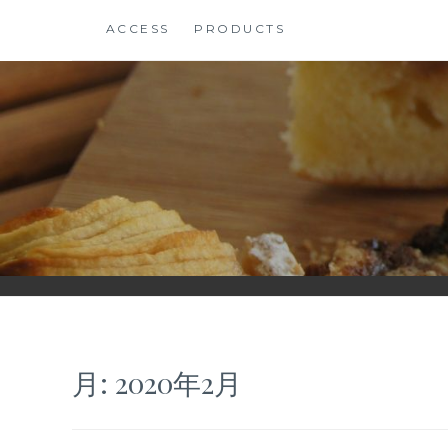
コ
ACCESS
PRODUCTS
ン
テ
ン
ツ
に
ス
キ
ッ
プ
月:
2020年2月