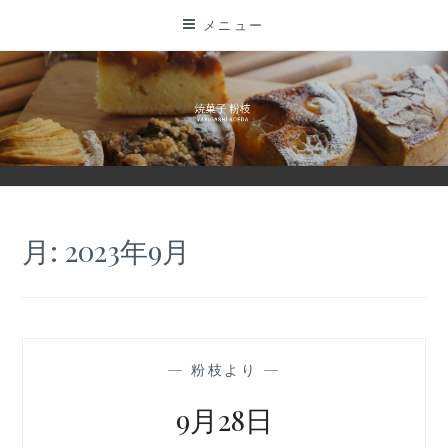
コ
メニュー
ン
テ
ン
ツ
に
ス
キ
ッ
月:
2023年9月
プ
—
粉枝より
—
9月28日