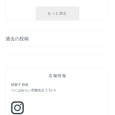
9
もっと読む
月
13
日
投
過去の投稿
稿
ナ
ビ
ゲ
店舗情報
ー
焼菓子 粉枝
つくばみらい市陽光台 2-12-4
シ
ョ
ン