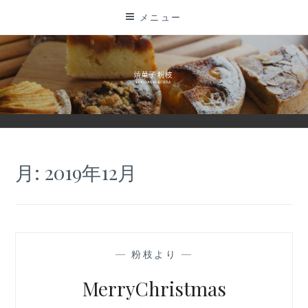
コ
メニュー
ン
テ
ン
ツ
に
ス
キ
ッ
月:
2019年12月
プ
—
粉枝より
—
MerryChristmas