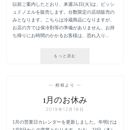
以前ご案内したとおり、来週24日(火)は、ビッシ
ュドノエルを販売します。台数限定の店頭販売の
みとなります。こちらは冷蔵商品になりますが、
お店の方では保冷剤等の準備がありません。お持
ち帰りにお時間のかかるお客様は、恐れ入り…
ク
もっと読む
リ
ス
マ
ス
—
粉枝より
—
ケ
ー
1月のお休み
キ
の
2019年12月18日
販
売
1月の営業日カレンダーを更新しました。年明けは
に
1月8日からの営業となります。なお、23日（木）