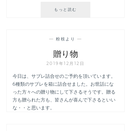
お
もっと読む
休
み
変
更
—
粉枝より
—
の
お
贈り物
知
ら
2019年12月12日
せ
今日は、サブレ詰合せのご予約を頂いています。
6種類のサブレを箱に詰合せました。お世話にな
った方々への贈り物にして下さるそうです。贈る
方も贈られた方も、皆さんが喜んで下さるといい
な・・と思います。