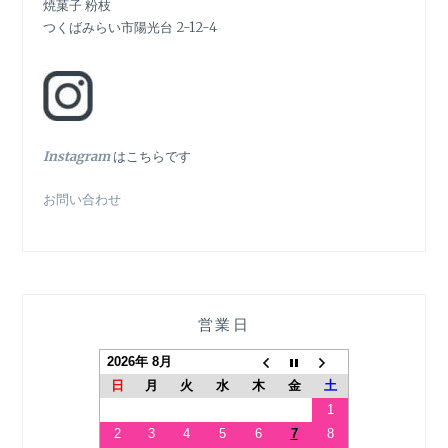
ー
焼菓子 粉枝
つくばみらい市陽光台 2-12-4
シ
ョ
ン
In
stagram
はこちらです
お問い合わせ
営業日
2026年 8月
日
月
火
水
木
金
土
1
2
3
4
5
6
7
8