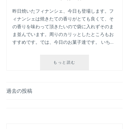
昨日焼いたフィナンシェ、今日も登場します。フ
ィナンシェは焼きたての香りがとても良くて、そ
の香りを味わって頂きたいので袋に入れずそのま
ま並んでいます。周りのカリッとしたところもお
すすめです。では、今日のお菓子達です。 いち…
フ
もっと読む
ィ
ナ
ン
シ
投
過去の投稿
ェ
稿
ナ
ビ