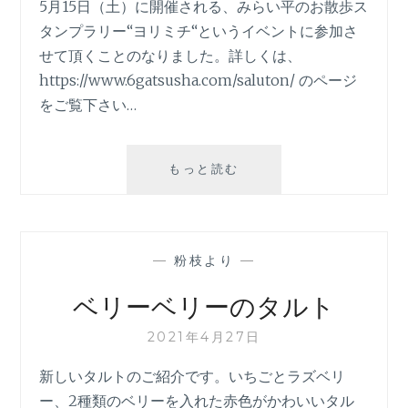
5月15日（土）に開催される、みらい平のお散歩ス
タンプラリー“ヨリミチ“というイベントに参加さ
せて頂くことのなりました。詳しくは、
https://www.6gatsusha.com/saluton/ のページ
をご覧下さい…
イ
もっと読む
ベ
ン
ト
参
—
粉枝より
—
加
の
ベリーベリーのタルト
お
知
2021年4月27日
ら
せ
新しいタルトのご紹介です。いちごとラズベリ
ー、2種類のベリーを入れた赤色がかわいいタル