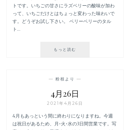
トです。いちごの甘さにラズベリーの酸味が加わ
って、いちごだけとはちょっと変わった味わいで
す。どうぞお試し下さい。 ベリーベリーのタル
ト…
ベ
もっと読む
リ
ー
ベ
リ
—
粉枝より
—
ー
の
4月26日
タ
ル
2021年4月26日
ト
4月もあっという間に終わりになりますね。今週
は祝日があるため、月•火•水の3日間営業です。写