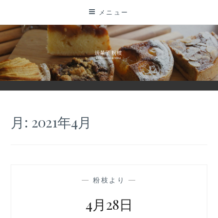
コ
メニュー
ン
テ
ン
ツ
に
ス
キ
ッ
月:
2021年4月
プ
—
粉枝より
—
4月28日