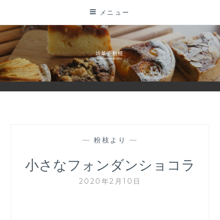
コ
メニュー
ン
テ
ン
ツ
に
ス
キ
ッ
プ
—
粉枝より
—
小さなフォンダンショコラ
2020年2月10日