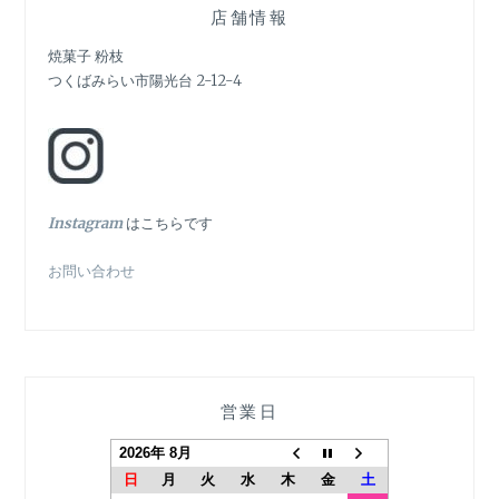
シ
店舗情報
ョ
焼菓子 粉枝
つくばみらい市陽光台 2-12-4
ン
In
stagram
はこちらです
お問い合わせ
営業日
2026年 8月
日
月
火
水
木
金
土