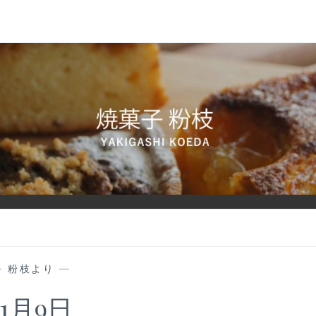
—
粉枝より
—
11月9日