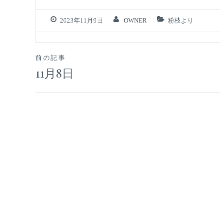
2023年11月9日
OWNER
粉枝より
投
前の記事
11月8日
稿
ナ
ビ
ゲ
ー
シ