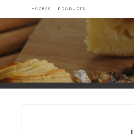
コ
ACCESS
PRODUCTS
ン
テ
ン
ツ
に
ス
キ
ッ
プ