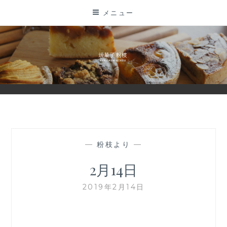
コ
メニュー
ン
テ
ン
ツ
に
ス
キ
ッ
プ
—
粉枝より
—
2月14日
2019年2月14日