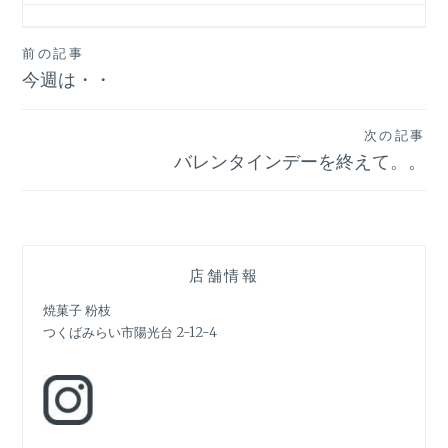
投
前の記事
今週は・・
稿
ナ
次の記事
ビ
バレンタインデーを終えて。。
ゲ
ー
シ
店舗情報
ョ
焼菓子 粉枝
つくばみらい市陽光台 2-12-4
ン