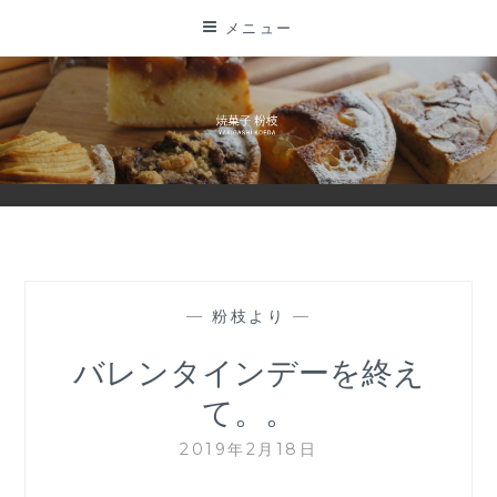
コ
メニュー
ン
テ
ン
ツ
に
ス
キ
ッ
プ
—
粉枝より
—
バレンタインデーを終え
て。。
2019年2月18日