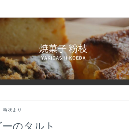
—
粉枝より
—
ゴーのタルト