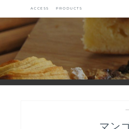
コ
ACCESS
PRODUCTS
ン
テ
ン
ツ
に
ス
キ
ッ
プ
マン