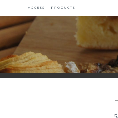
コ
ACCESS
PRODUCTS
ン
テ
ン
ツ
に
ス
キ
ッ
プ