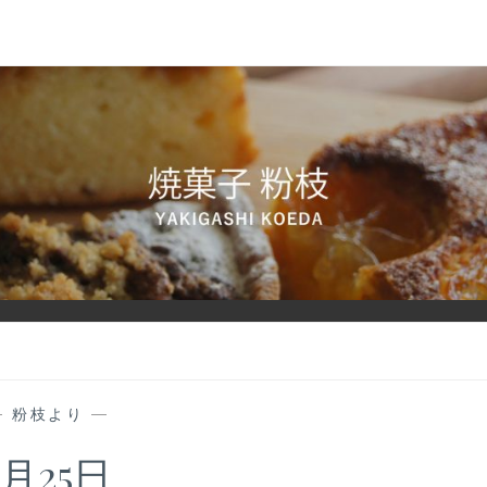
—
粉枝より
—
5月25日