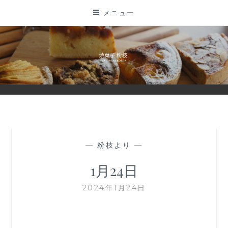
コ
メニュー
ン
テ
ン
ツ
に
ス
キ
ッ
プ
—
粉枝より
—
1月24日
2024年1月24日