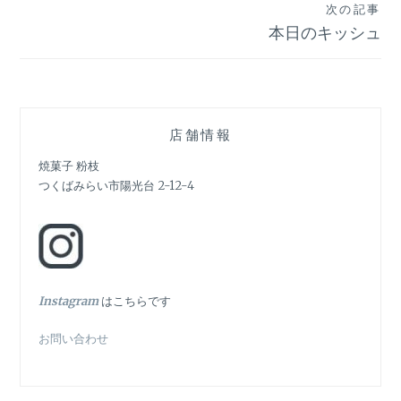
ナ
次の記事
ビ
本日のキッシュ
ゲ
ー
シ
店舗情報
ョ
焼菓子 粉枝
つくばみらい市陽光台 2-12-4
ン
In
stagram
はこちらです
お問い合わせ