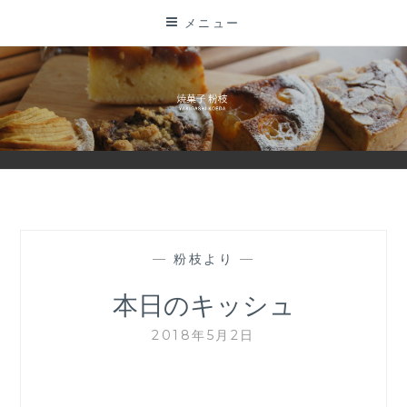
コ
メニュー
ン
テ
ン
ツ
に
ス
キ
ッ
プ
—
粉枝より
—
本日のキッシュ
2018年5月2日