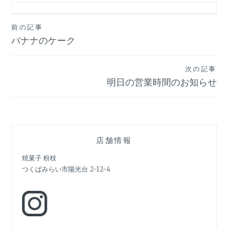
投
前の記事
バナナのケーク
稿
ナ
次の記事
ビ
明日の営業時間のお知らせ
ゲ
ー
シ
店舗情報
ョ
焼菓子 粉枝
つくばみらい市陽光台 2-12-4
ン