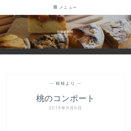
コ
メニュー
ン
テ
ン
ツ
に
ス
キ
ッ
プ
—
粉枝より
—
桃のコンポート
2019年9月6日