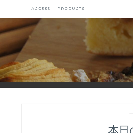
コ
ACCESS
PRODUCTS
ン
テ
ン
ツ
に
ス
キ
ッ
プ
本日