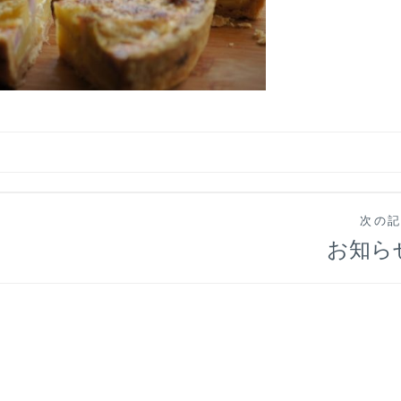
次の
お知ら