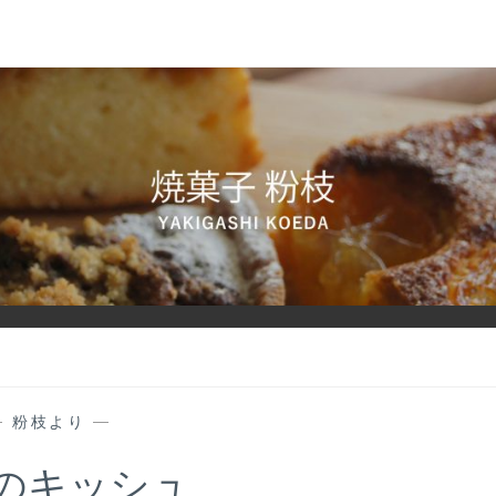
—
粉枝より
—
のキッシュ