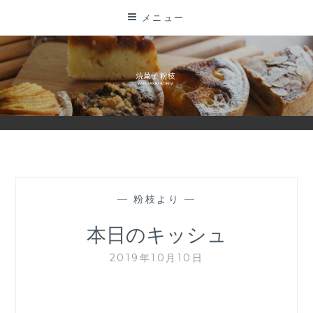
コ
メニュー
ン
テ
ン
ツ
に
ス
キ
ッ
プ
—
粉枝より
—
本日のキッシュ
2019年10月10日