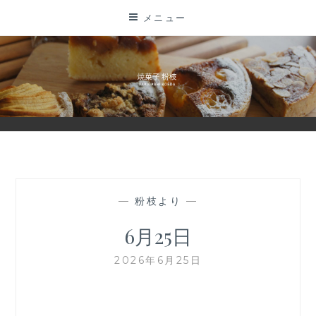
コ
メニュー
ン
テ
ン
ツ
に
ス
キ
ッ
プ
—
粉枝より
—
6月25日
2026年6月25日