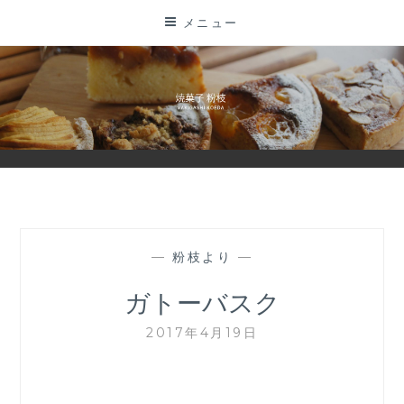
コ
メニュー
ン
テ
ン
ツ
に
ス
キ
ッ
プ
—
粉枝より
—
ガトーバスク
2017年4月19日