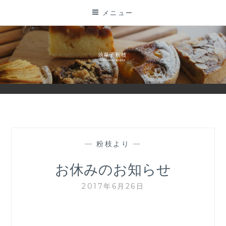
コ
メニュー
ン
テ
ン
ツ
に
ス
キ
ッ
プ
—
粉枝より
—
お休みのお知らせ
2017年6月26日