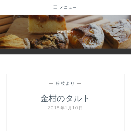
コ
メニュー
ン
テ
ン
ツ
に
ス
キ
ッ
プ
—
粉枝より
—
金柑のタルト
2018年1月10日