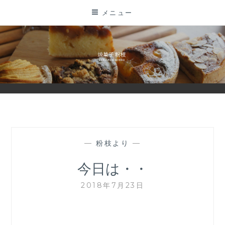
コ
メニュー
ン
テ
ン
ツ
に
ス
キ
ッ
プ
—
粉枝より
—
今日は・・
2018年7月23日