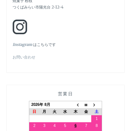
ョ
焼菓子 粉枝
つくばみらい市陽光台 2-12-4
ン
In
stagram
はこちらです
お問い合わせ
営業日
2026年 8月
日
月
火
水
木
金
土
1
2
3
4
5
6
7
8