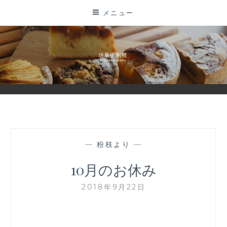
コ
メニュー
ン
テ
ン
ツ
に
ス
キ
ッ
プ
—
粉枝より
—
10月のお休み
2018年9月22日