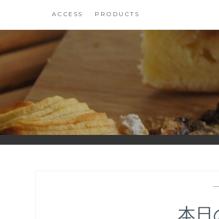
コ
ACCESS
PRODUCTS
ン
テ
ン
ツ
に
ス
キ
ッ
プ
本日