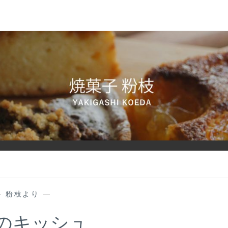
—
粉枝より
—
のキッシュ