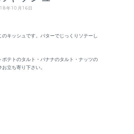
018年10月16日
このキッシュです。バターでじっくりソテーし
。
トポテトのタルト・バナナのタルト・ナッツの
ひお立ち寄り下さい。