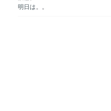
投
明日は。。
稿
ナ
ビ
ゲ
ー
シ
ョ
ン