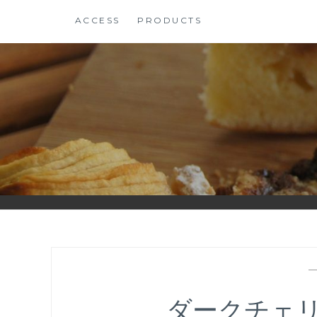
コ
ACCESS
PRODUCTS
ン
テ
ン
ツ
に
ス
キ
ッ
プ
ダークチェ