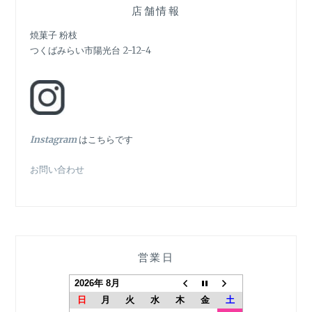
シ
店舗情報
ョ
焼菓子 粉枝
つくばみらい市陽光台 2-12-4
ン
In
stagram
はこちらです
お問い合わせ
営業日
2026年 8月
日
月
火
水
木
金
土