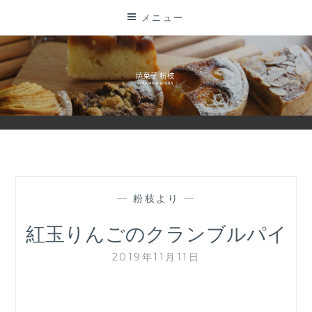
コ
メニュー
ン
テ
ン
ツ
に
ス
キ
ッ
プ
—
粉枝より
—
紅玉りんごのクランブルパイ
2019年11月11日