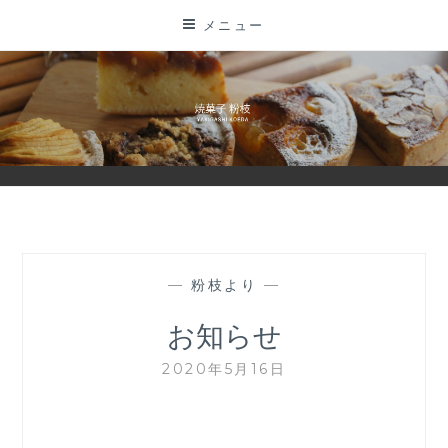
コ
メニュー
ン
テ
ン
ツ
に
ス
キ
ッ
プ
—
粉枝より
—
お知らせ
2020年5月16日