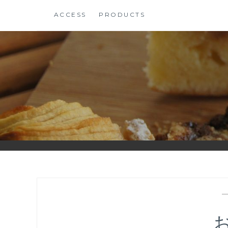
コ
ACCESS
PRODUCTS
ン
テ
ン
ツ
に
ス
キ
ッ
プ