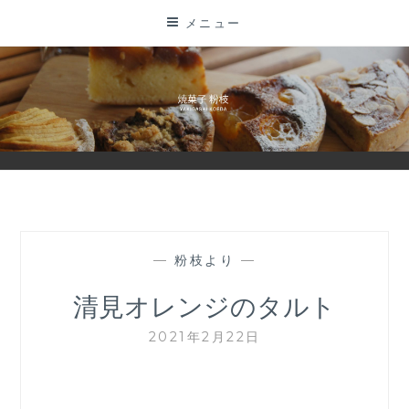
コ
メニュー
ン
テ
ン
ツ
に
ス
キ
ッ
プ
—
粉枝より
—
清見オレンジのタルト
2021年2月22日