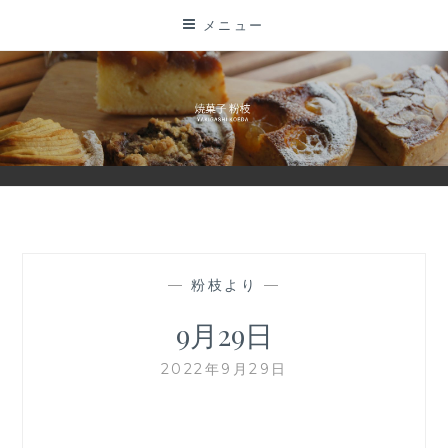
コ
メニュー
ン
テ
ン
ツ
に
ス
キ
ッ
プ
—
粉枝より
—
9月29日
2022年9月29日