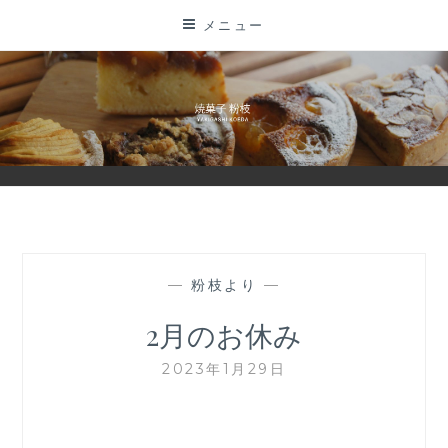
コ
メニュー
ン
テ
ン
ツ
に
ス
キ
ッ
プ
—
粉枝より
—
2月のお休み
2023年1月29日