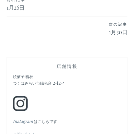
投
1月26日
稿
ナ
次の記事
ビ
1月30日
ゲ
ー
シ
店舗情報
ョ
焼菓子 粉枝
つくばみらい市陽光台 2-12-4
ン
In
stagram
はこちらです