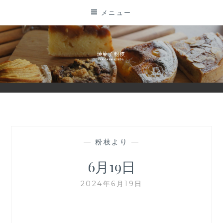
コ
メニュー
ン
テ
ン
ツ
に
ス
キ
ッ
プ
—
粉枝より
—
6月19日
2024年6月19日