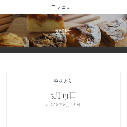
コ
メニュー
ン
テ
ン
ツ
に
ス
キ
ッ
プ
—
粉枝より
—
5月13日
2026年5月13日