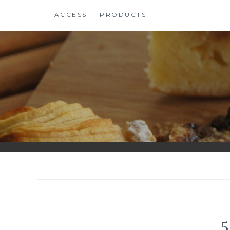
コ
ACCESS
PRODUCTS
ン
テ
ン
ツ
に
ス
キ
ッ
プ