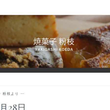
—
粉枝より
—
5月28日