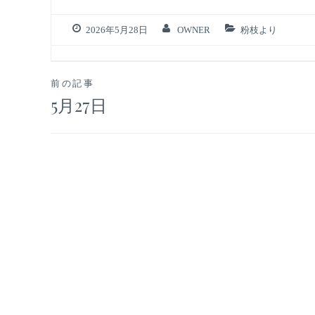
2026年5月28日
OWNER
粉枝より
投
前の記事
5月27日
稿
ナ
ビ
ゲ
ー
シ