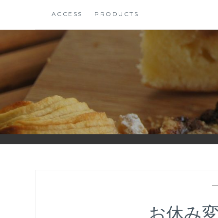
コ
ACCESS
PRODUCTS
ン
テ
ン
ツ
に
ス
キ
ッ
プ
お休み変