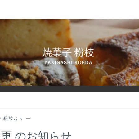
—
粉枝より
—
更 のお知らせ