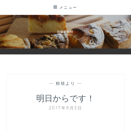
コ
メニュー
ン
テ
ン
ツ
に
ス
キ
ッ
プ
—
粉枝より
—
明日からです！
2017年9月3日