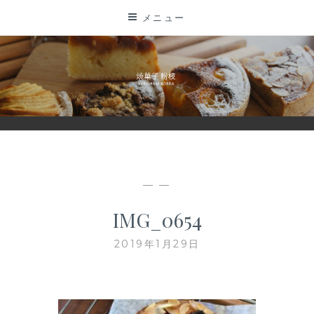
コ
メニュー
ン
テ
ン
ツ
に
ス
キ
ッ
プ
— —
IMG_0654
2019年1月29日